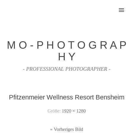
MENU
M O - P H O T O G R A P
H Y
- PROFESSIONAL PHOTOGRAPHER -
Pfitzenmeier Wellness Resort Bensheim
Größe:
1920 × 1280
« Vorheriges Bild