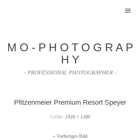
MENU
M O - P H O T O G R A P
H Y
- PROFESSIONAL PHOTOGRAPHER -
Pfitzenmeier Premium Resort Speyer
Größe:
1920 × 1280
« Vorheriges Bild