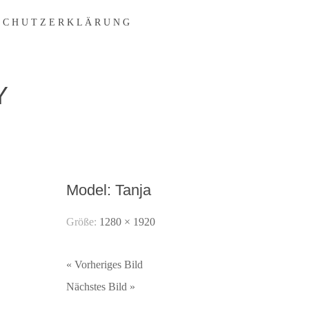
 C H U T Z E R K L Ä R U N G
Y
Model: Tanja
Größe:
1280 × 1920
« Vorheriges Bild
Nächstes Bild »