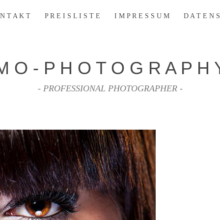
N T A K T
P R E I S L I S T E
I M P R E S S U M
D A T E N S
M O - P H O T O G R A P H 
- PROFESSIONAL PHOTOGRAPHER -