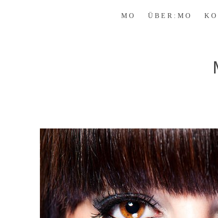
M O
Ü B E R : M O
K O 