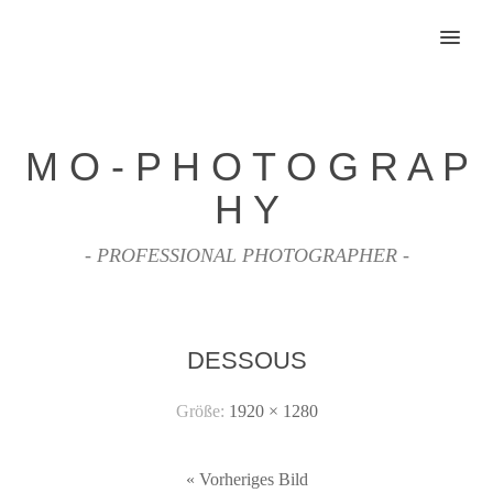
MENU
M O - P H O T O G R A P
H Y
- PROFESSIONAL PHOTOGRAPHER -
DESSOUS
Größe:
1920 × 1280
« Vorheriges Bild