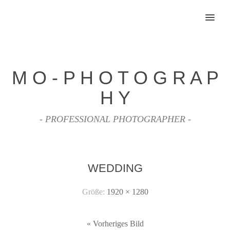
MENU
M O - P H O T O G R A P
H Y
- PROFESSIONAL PHOTOGRAPHER -
WEDDING
Größe:
1920 × 1280
« Vorheriges Bild