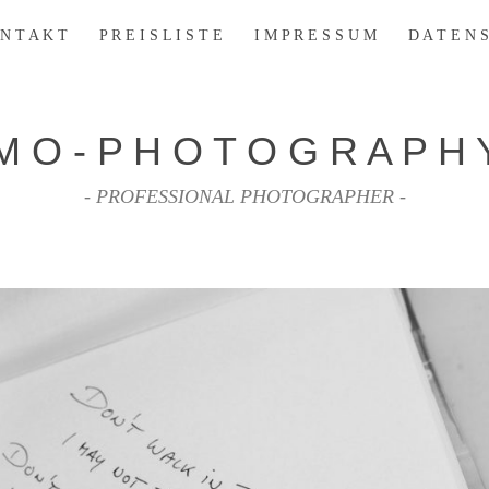
N T A K T
P R E I S L I S T E
I M P R E S S U M
D A T E N S
M O - P H O T O G R A P H 
- PROFESSIONAL PHOTOGRAPHER -