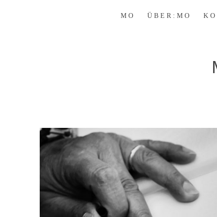
M O
Ü B E R : M O
K O 