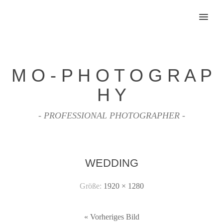
MENU
M O - P H O T O G R A P
H Y
- PROFESSIONAL PHOTOGRAPHER -
WEDDING
Größe:
1920 × 1280
« Vorheriges Bild