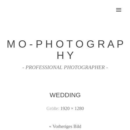
MENU
M O - P H O T O G R A P
H Y
- PROFESSIONAL PHOTOGRAPHER -
WEDDING
Größe:
1920 × 1280
« Vorheriges Bild