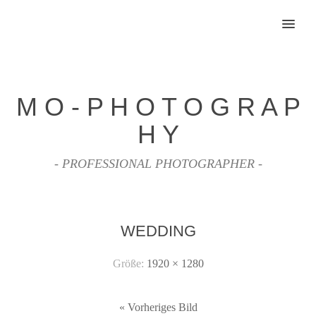
MENU
M O - P H O T O G R A P
H Y
- PROFESSIONAL PHOTOGRAPHER -
WEDDING
Größe:
1920 × 1280
« Vorheriges Bild