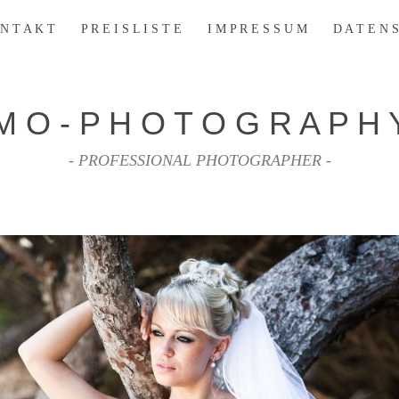
N T A K T
P R E I S L I S T E
I M P R E S S U M
D A T E N S
M O - P H O T O G R A P H 
- PROFESSIONAL PHOTOGRAPHER -