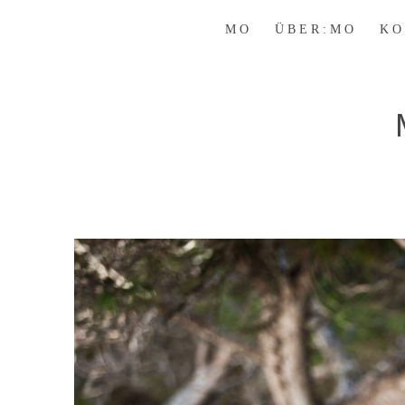
M O
Ü B E R : M O
K O 