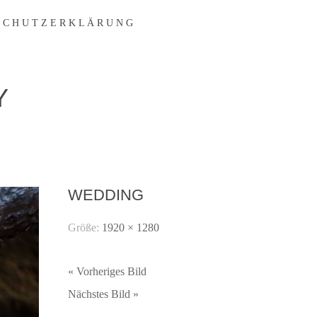
 C H U T Z E R K L Ä R U N G
Y
WEDDING
Größe:
1920 × 1280
« Vorheriges Bild
Nächstes Bild »