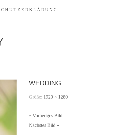
 C H U T Z E R K L Ä R U N G
Y
WEDDING
Größe:
1920 × 1280
« Vorheriges Bild
Nächstes Bild »