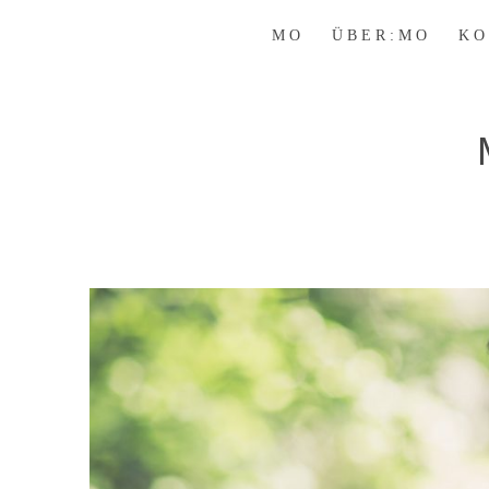
M O
Ü B E R : M O
K O 