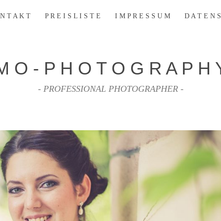
N T A K T
P R E I S L I S T E
I M P R E S S U M
D A T E N S
M O - P H O T O G R A P H 
- PROFESSIONAL PHOTOGRAPHER -