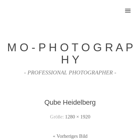
MENU
M O - P H O T O G R A P
H Y
- PROFESSIONAL PHOTOGRAPHER -
Qube Heidelberg
Größe:
1280 × 1920
« Vorheriges Bild