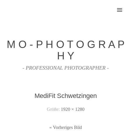
MENU
M O - P H O T O G R A P
H Y
- PROFESSIONAL PHOTOGRAPHER -
MediFit Schwetzingen
Größe:
1920 × 1280
« Vorheriges Bild