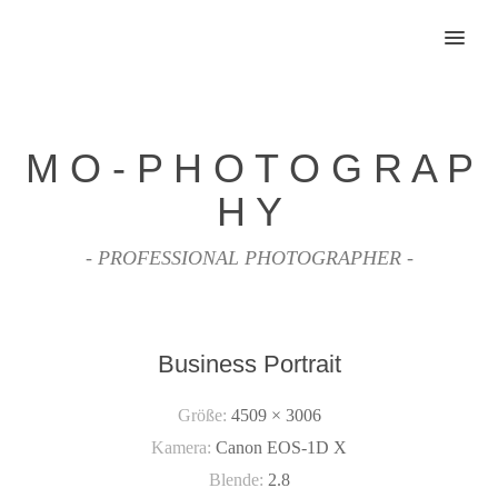
MENU
M O - P H O T O G R A P
H Y
- PROFESSIONAL PHOTOGRAPHER -
Business Portrait
Größe:
4509 × 3006
Kamera:
Canon EOS-1D X
Blende:
2.8